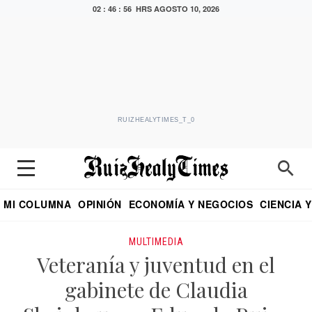
02 : 46 : 56 HRS
AGOSTO 10, 2026
RUIZHEALYTIMES_T_0
MI COLUMNA
OPINIÓN
ECONOMÍA Y NEGOCIOS
CIENCIA 
DIALOGO NOCTURNO
ECONOMISTA
EL UNIVERSAL
EDUARDO RUIZ HEALY EN FORMULA
PUEBLA
REFORMA
CRITERIO DE HI
MULTIMEDIA
Veteranía y juventud en el
gabinete de Claudia