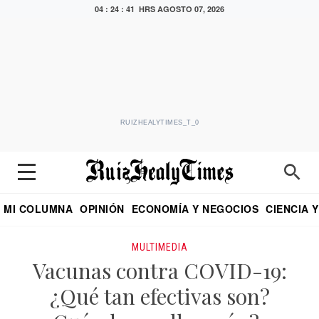
04 : 24 : 41 HRS
AGOSTO 07, 2026
RUIZHEALYTIMES_T_0
MI COLUMNA
OPINIÓN
ECONOMÍA Y NEGOCIOS
CIENCIA 
DIALOGO NOCTURNO
ECONOMISTA
EL UNIVERSAL
EDUARDO RUIZ HEALY EN FORMULA
PUEBLA
REFORMA
CRITERIO DE HI
MULTIMEDIA
Vacunas contra COVID-19:
¿Qué tan efectivas son?