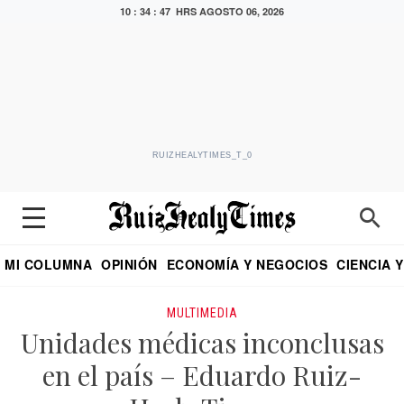
10 : 34 : 47 HRS
AGOSTO 06, 2026
RUIZHEALYTIMES_T_0
MI COLUMNA
OPINIÓN
ECONOMÍA Y NEGOCIOS
CIENCIA 
DIALOGO NOCTURNO
ECONOMISTA
EL UNIVERSAL
EDUARDO RUIZ HEALY EN FORMULA
PUEBLA
REFORMA
CRITERIO DE HI
MULTIMEDIA
Unidades médicas inconclusas
en el país – Eduardo Ruiz-