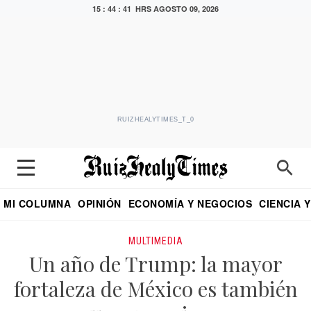
15 : 44 : 42 HRS
AGOSTO 09, 2026
RUIZHEALYTIMES_T_0
MI COLUMNA
OPINIÓN
ECONOMÍA Y NEGOCIOS
CIENCIA 
DIALOGO NOCTURNO
ECONOMISTA
EL UNIVERSAL
EDUARDO RUIZ HEALY EN FORMULA
PUEBLA
REFORMA
CRITERIO DE HI
MULTIMEDIA
Un año de Trump: la mayor
fortaleza de México es también