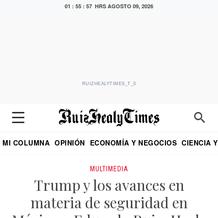
01 : 55 : 57 HRS
AGOSTO 09, 2026
RUIZHEALYTIMES_T_0
MI COLUMNA
OPINIÓN
ECONOMÍA Y NEGOCIOS
CIENCIA 
DIALOGO NOCTURNO
ECONOMISTA
EL UNIVERSAL
EDUARDO RUIZ HEALY EN FORMULA
PUEBLA
REFORMA
CRITERIO DE HI
MULTIMEDIA
Trump y los avances en
materia de seguridad en