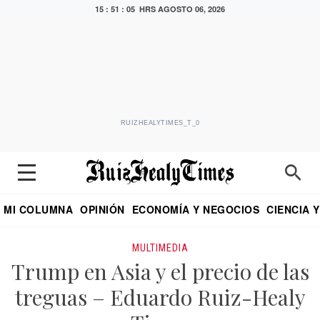
15 : 51 : 05 HRS
AGOSTO 06, 2026
RUIZHEALYTIMES_T_0
MI COLUMNA
OPINIÓN
ECONOMÍA Y NEGOCIOS
CIENCIA 
DIALOGO NOCTURNO
ECONOMISTA
EL UNIVERSAL
EDUARDO RUIZ HEALY EN FORMULA
PUEBLA
REFORMA
CRITERIO DE HI
MULTIMEDIA
Trump en Asia y el precio de las
treguas – Eduardo Ruiz-Healy