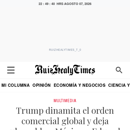
22 : 49 : 40 HRS
AGOSTO 07, 2026
RUIZHEALYTIMES_T_0
MI COLUMNA
OPINIÓN
ECONOMÍA Y NEGOCIOS
CIENCIA 
DIALOGO NOCTURNO
ECONOMISTA
EL UNIVERSAL
EDUARDO RUIZ HEALY EN FORMULA
PUEBLA
REFORMA
CRITERIO DE HI
MULTIMEDIA
Trump dinamita el orden
comercial global y deja