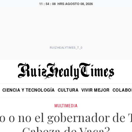
11 : 54 : 08 HRS
AGOSTO 08, 2026
RUIZHEALYTIMES_T_0
CIENCIA Y TECNOLOGÍA
CULTURA
VIVIR MEJOR
COLABO
NO
CRITERIO DE HIDALGO
EDUARDO RUIZ HEALY EN FORMULA
DIARIO DE CHIAPAS
PUEBLA
OPINIÓN
IMAGEN DE Z
EN EL ES
MULTIMEDIA
o o no el gobernador de
Cabeza de Vaca?