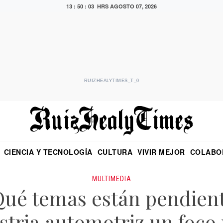
13 : 50 : 03 HRS
AGOSTO 07, 2026
RUIZHEALYTIMES_T_0
CIENCIA Y TECNOLOGÍA
CULTURA
VIVIR MEJOR
COLABO
NO
CRITERIO DE HIDALGO
EDUARDO RUIZ HEALY EN FORMULA
DIARIO DE CHIAPAS
PUEBLA
OPINIÓN
IMAGEN DE Z
EN EL ES
MULTIMEDIA
é temas están pendient
stria automotriz un foco 