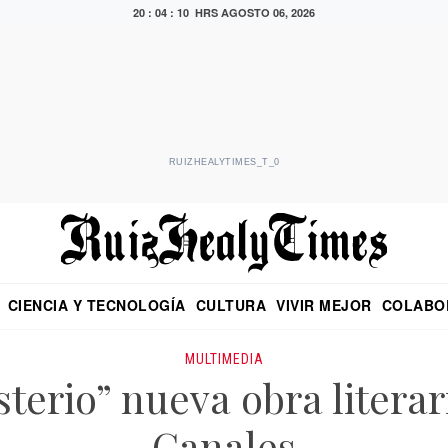
20 : 04 : 10 HRS
AGOSTO 06, 2026
RUIZHEALYTIMES_T_0
CIENCIA Y TECNOLOGÍA
CULTURA
VIVIR MEJOR
COLABO
NO
CRITERIO DE HIDALGO
EDUARDO RUIZ HEALY EN FORMULA
DIARIO DE CHIAPAS
PUEBLA
OPINIÓN
IMAGEN DE Z
EN EL ES
MULTIMEDIA
terio” nueva obra literar
Canales