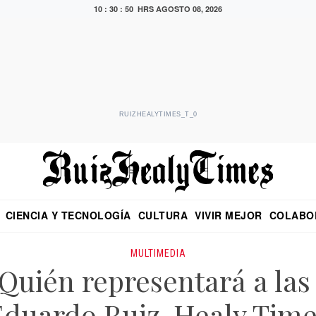
10 : 30 : 50 HRS
AGOSTO 08, 2026
RUIZHEALYTIMES_T_0
CIENCIA Y TECNOLOGÍA
CULTURA
VIVIR MEJOR
COLABO
NO
CRITERIO DE HIDALGO
EDUARDO RUIZ HEALY EN FORMULA
DIARIO DE CHIAPAS
PUEBLA
OPINIÓN
IMAGEN DE Z
EN EL ES
MULTIMEDIA
 ¿Quién representará a las
Eduardo Ruiz-Healy Time