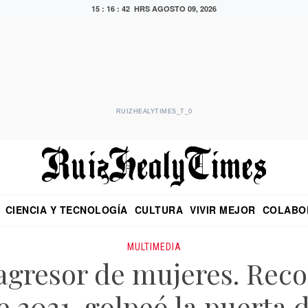
15 : 16 : 42 HRS
AGOSTO 09, 2026
RUIZHEALYTIMES_T_0
CIENCIA Y TECNOLOGÍA
CULTURA
VIVIR MEJOR
COLABO
NO
CRITERIO DE HIDALGO
EDUARDO RUIZ HEALY EN FORMULA
DIARIO DE CHIAPAS
PUEBLA
OPINIÓN
IMAGEN DE Z
EN EL ES
MULTIMEDIA
agresor de mujeres. Reco
 2021, golpeó la puerta d