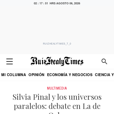
02 : 17 : 51 HRS
AGOSTO 06, 2026
RUIZHEALYTIMES_T_0
MI COLUMNA
OPINIÓN
ECONOMÍA Y NEGOCIOS
CIENCIA 
DIALOGO NOCTURNO
ECONOMISTA
EL UNIVERSAL
EDUARDO RUIZ HEALY EN FORMULA
PUEBLA
REFORMA
CRITERIO DE HI
MULTIMEDIA
Silvia Pinal y los universos
paralelos: debate en La de