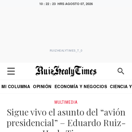
10 : 22 : 23 HRS
AGOSTO 07, 2026
RUIZHEALYTIMES_T_0
MI COLUMNA
OPINIÓN
ECONOMÍA Y NEGOCIOS
CIENCIA 
DIALOGO NOCTURNO
ECONOMISTA
EL UNIVERSAL
EDUARDO RUIZ HEALY EN FORMULA
PUEBLA
REFORMA
CRITERIO DE HI
MULTIMEDIA
Sigue vivo el asunto del “avión
presidencial” – Eduardo Ruiz-