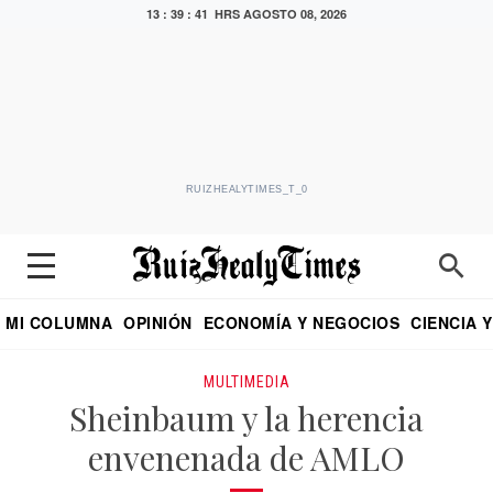
13 : 39 : 42 HRS
AGOSTO 08, 2026
RUIZHEALYTIMES_T_0
MI COLUMNA
OPINIÓN
ECONOMÍA Y NEGOCIOS
CIENCIA 
DIALOGO NOCTURNO
ECONOMISTA
EL UNIVERSAL
EDUARDO RUIZ HEALY EN FORMULA
PUEBLA
REFORMA
CRITERIO DE HI
MULTIMEDIA
Sheinbaum y la herencia
envenenada de AMLO