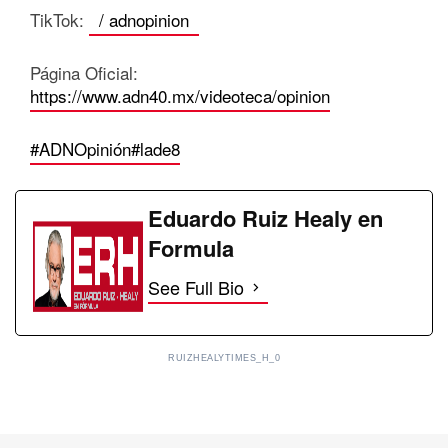
TikTok:
/ adnopinion
Página Oficial:
https://www.adn40.mx/videoteca/opinion
#ADNOpinión
#lade8
Eduardo Ruiz Healy en
Formula
See Full Bio
RUIZHEALYTIMES_H_0