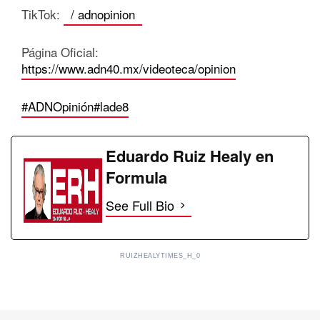
TikTok:
/ adnopinion
Página Oficial:
https://www.adn40.mx/videoteca/opinion
#ADNOpinión
#lade8
Eduardo Ruiz Healy en
Formula
See Full Bio
RUIZHEALYTIMES_H_0