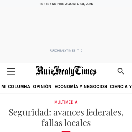
14 : 42 : 58 HRS
AGOSTO 08, 2026
RUIZHEALYTIMES_T_0
MI COLUMNA
OPINIÓN
ECONOMÍA Y NEGOCIOS
CIENCIA 
DIALOGO NOCTURNO
ECONOMISTA
EL UNIVERSAL
EDUARDO RUIZ HEALY EN FORMULA
PUEBLA
REFORMA
CRITERIO DE HI
MULTIMEDIA
Seguridad: avances federales,
fallas locales