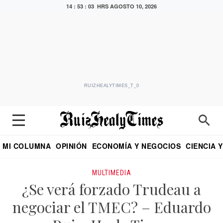
14 : 53 : 04 HRS
AGOSTO 10, 2026
RUIZHEALYTIMES_T_0
MI COLUMNA
OPINIÓN
ECONOMÍA Y NEGOCIOS
CIENCIA 
DIALOGO NOCTURNO
ECONOMISTA
EL UNIVERSAL
EDUARDO RUIZ HEALY EN FORMULA
PUEBLA
REFORMA
CRITERIO DE HI
MULTIMEDIA
¿Se verá forzado Trudeau a
negociar el TMEC? – Eduardo