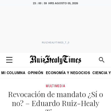
23 : 00 : 59 HRS
AGOSTO 05, 2026
RUIZHEALYTIMES_T_0
MI COLUMNA
OPINIÓN
ECONOMÍA Y NEGOCIOS
CIENCIA 
DIALOGO NOCTURNO
ECONOMISTA
EL UNIVERSAL
EDUARDO RUIZ HEALY EN FORMULA
PUEBLA
REFORMA
CRITERIO DE HI
MULTIMEDIA
Revocación de mandato ¿Sí o
no? – Eduardo Ruiz-Healy