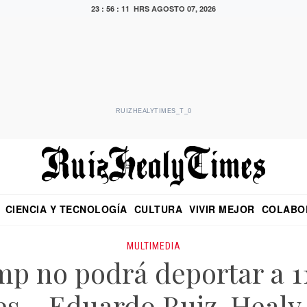
23 : 56 : 11 HRS
AGOSTO 07, 2026
RUIZHEALYTIMES_T_0
CIENCIA Y TECNOLOGÍA
CULTURA
VIVIR MEJOR
COLABO
NO
CRITERIO DE HIDALGO
EDUARDO RUIZ HEALY EN FORMULA
DIARIO DE CHIAPAS
PUEBLA
OPINIÓN
IMAGEN DE Z
EN EL ES
MULTIMEDIA
p no podrá deportar a 1
les – Eduardo Ruiz-Healy