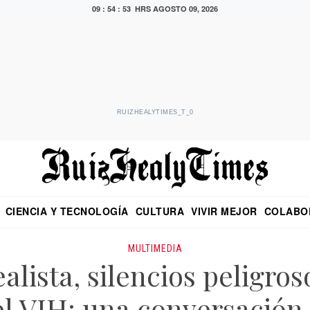
09 : 54 : 53 HRS
AGOSTO 09, 2026
RUIZHEALYTIMES_T_0
CIENCIA Y TECNOLOGÍA
CULTURA
VIVIR MEJOR
COLABO
NO
CRITERIO DE HIDALGO
EDUARDO RUIZ HEALY EN FORMULA
DIARIO DE CHIAPAS
PUEBLA
OPINIÓN
IMAGEN DE Z
EN EL ES
MULTIMEDIA
alista, silencios peligros
el VIH: una conversación