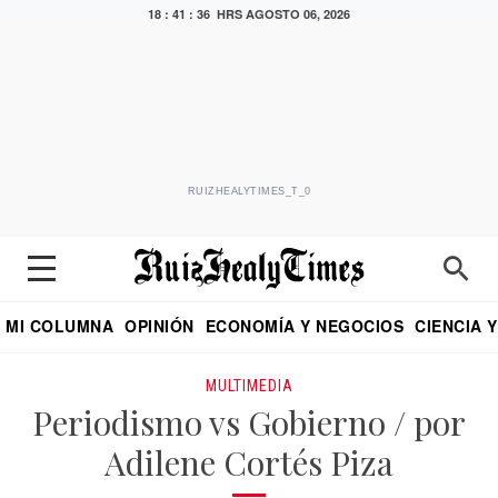
18 : 41 : 36 HRS
AGOSTO 06, 2026
RUIZHEALYTIMES_T_0
MI COLUMNA
OPINIÓN
ECONOMÍA Y NEGOCIOS
CIENCIA 
DIALOGO NOCTURNO
ECONOMISTA
EL UNIVERSAL
EDUARDO RUIZ HEALY EN FORMULA
PUEBLA
REFORMA
CRITERIO DE HI
MULTIMEDIA
Periodismo vs Gobierno / por
Adilene Cortés Piza