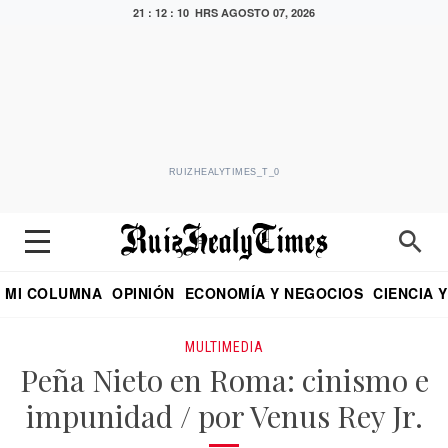
21 : 12 : 10 HRS
AGOSTO 07, 2026
RUIZHEALYTIMES_T_0
MI COLUMNA
OPINIÓN
ECONOMÍA Y NEGOCIOS
CIENCIA 
DIALOGO NOCTURNO
ECONOMISTA
EL UNIVERSAL
EDUARDO RUIZ HEALY EN FORMULA
PUEBLA
REFORMA
CRITERIO DE HI
MULTIMEDIA
Peña Nieto en Roma: cinismo e
impunidad / por Venus Rey Jr.