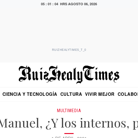
05 : 01 : 05 HRS
AGOSTO 06, 2026
RUIZHEALYTIMES_T_0
CIENCIA Y TECNOLOGÍA
CULTURA
VIVIR MEJOR
COLABO
NO
CRITERIO DE HIDALGO
EDUARDO RUIZ HEALY EN FORMULA
DIARIO DE CHIAPAS
PUEBLA
OPINIÓN
IMAGEN DE Z
EN EL ES
MULTIMEDIA
anuel, ¿Y los internos,