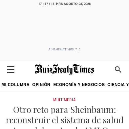
17 : 17 : 15 HRS
AGOSTO 08, 2026
RUIZHEALYTIMES_T_0
MI COLUMNA
OPINIÓN
ECONOMÍA Y NEGOCIOS
CIENCIA 
DIALOGO NOCTURNO
ECONOMISTA
EL UNIVERSAL
EDUARDO RUIZ HEALY EN FORMULA
PUEBLA
REFORMA
CRITERIO DE HI
MULTIMEDIA
Otro reto para Sheinbaum:
reconstruir el sistema de salud