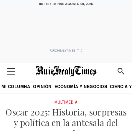
08 : 42 : 10 HRS
AGOSTO 09, 2026
RUIZHEALYTIMES_T_0
MI COLUMNA
OPINIÓN
ECONOMÍA Y NEGOCIOS
CIENCIA 
DIALOGO NOCTURNO
ECONOMISTA
EL UNIVERSAL
EDUARDO RUIZ HEALY EN FORMULA
PUEBLA
REFORMA
CRITERIO DE HI
MULTIMEDIA
Oscar 2025: Historia, sorpresas
y política en la antesala del