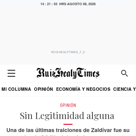
14 : 21 : 56 HRS
AGOSTO 08, 2026
RUIZHEALYTIMES_T_0
MI COLUMNA
OPINIÓN
ECONOMÍA Y NEGOCIOS
CIENCIA 
DIALOGO NOCTURNO
ECONOMISTA
EL UNIVERSAL
EDUARDO RUIZ HEALY EN FORMULA
PUEBLA
REFORMA
CRITERIO DE HI
OPINIÓN
Sin Legitimidad alguna
Una de las últimas traiciones de Zaldívar fue su