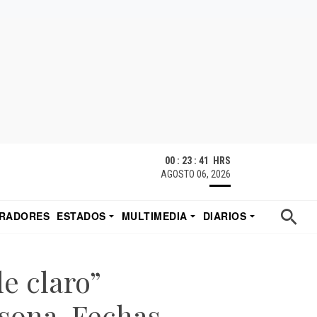
00 : 23 : 42 HRS
AGOSTO 06, 2026
RADORES
ESTADOS
MULTIMEDIA
DIARIOS
ACATECAS
TUDIO DE EDUARDO
EL IMPARCIAL DE HERMOSILLO
e claro”
sona. Fechas