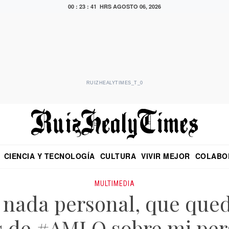
00 : 23 : 42 HRS
AGOSTO 06, 2026
RUIZHEALYTIMES_T_0
CIENCIA Y TECNOLOGÍA
CULTURA
VIVIR MEJOR
COLABO
NO
CRITERIO DE HIDALGO
EDUARDO RUIZ HEALY EN FORMULA
DIARIO DE CHIAPAS
PUEBLA
OPINIÓN
IMAGEN DE Z
EN EL ES
MULTIMEDIA
 nada personal, que qued
 de #AMLO sobre mi per