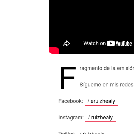
F
ragmento de la emisión
Sígueme en mis redes 
Facebook:
/ eruizhealy
Instagram:
/ ruizhealy
Twitter:
/ ruizhealy