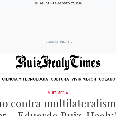
10 : 02 : 05 HRS
AGOSTO 07, 2026
RUIZHEALYTIMES_T_0
CIENCIA Y TECNOLOGÍA
CULTURA
VIVIR MEJOR
COLABO
NO
CRITERIO DE HIDALGO
EDUARDO RUIZ HEALY EN FORMULA
DIARIO DE CHIAPAS
PUEBLA
OPINIÓN
IMAGEN DE Z
EN EL ES
MULTIMEDIA
o contra multilateralis
25 – Eduardo Ruiz-Healy