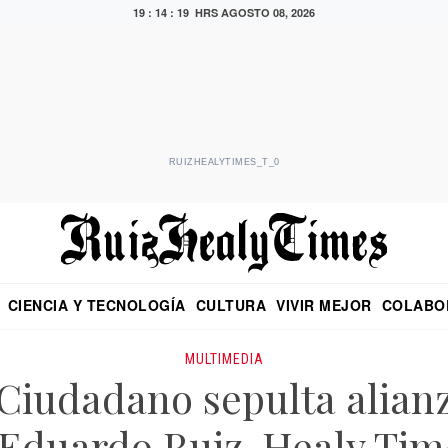
19 : 14 : 19 HRS
AGOSTO 08, 2026
RUIZHEALYTIMES_T_0
CIENCIA Y TECNOLOGÍA
CULTURA
VIVIR MEJOR
COLABO
NO
CRITERIO DE HIDALGO
EDUARDO RUIZ HEALY EN FORMULA
DIARIO DE CHIAPAS
PUEBLA
OPINIÓN
IMAGEN DE Z
EN EL ES
MULTIMEDIA
Ciudadano sepulta alianz
 Eduardo Ruiz-Healy Tim