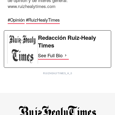
de opinión y de interés general:
www.ruizhealytimes.com
#Opinión
#RuizHealyTimes
Redacción Ruiz-Healy
Times
See Full Bio
RUIZHEALYTIMES_H_0