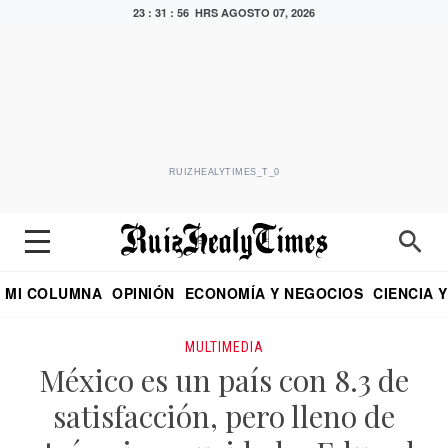
23 : 31 : 56 HRS
AGOSTO 07, 2026
RUIZHEALYTIMES_T_0
MI COLUMNA
OPINIÓN
ECONOMÍA Y NEGOCIOS
CIENCIA 
DIALOGO NOCTURNO
ECONOMISTA
EL UNIVERSAL
EDUARDO RUIZ HEALY EN FORMULA
PUEBLA
REFORMA
CRITERIO DE HI
MULTIMEDIA
México es un país con 8.3 de
satisfacción, pero lleno de