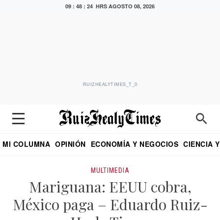
09 : 48 : 24 HRS
AGOSTO 08, 2026
RUIZHEALYTIMES_T_0
MI COLUMNA
OPINIÓN
ECONOMÍA Y NEGOCIOS
CIENCIA 
DIALOGO NOCTURNO
ECONOMISTA
EL UNIVERSAL
EDUARDO RUIZ HEALY EN FORMULA
PUEBLA
REFORMA
CRITERIO DE HI
MULTIMEDIA
Mariguana: EEUU cobra,
México paga – Eduardo Ruiz-