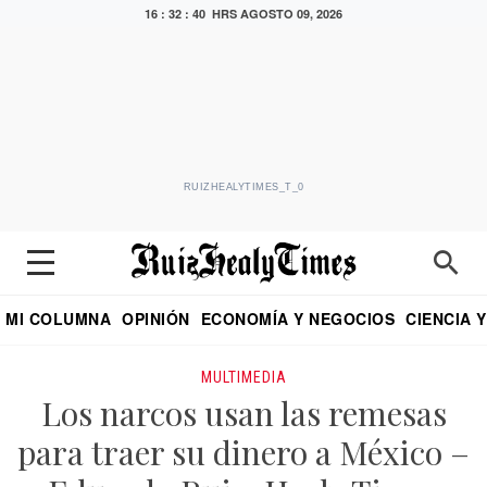
16 : 32 : 40 HRS
AGOSTO 09, 2026
RUIZHEALYTIMES_T_0
MI COLUMNA
OPINIÓN
ECONOMÍA Y NEGOCIOS
CIENCIA 
DIALOGO NOCTURNO
ECONOMISTA
EL UNIVERSAL
EDUARDO RUIZ HEALY EN FORMULA
PUEBLA
REFORMA
CRITERIO DE HI
MULTIMEDIA
Los narcos usan las remesas
para traer su dinero a México –