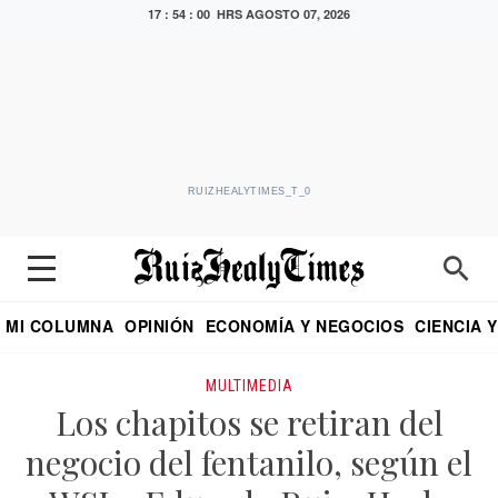
17 : 54 : 00 HRS
AGOSTO 07, 2026
RUIZHEALYTIMES_T_0
MI COLUMNA
OPINIÓN
ECONOMÍA Y NEGOCIOS
CIENCIA 
DIALOGO NOCTURNO
ECONOMISTA
EL UNIVERSAL
EDUARDO RUIZ HEALY EN FORMULA
PUEBLA
REFORMA
CRITERIO DE HI
MULTIMEDIA
Los chapitos se retiran del
negocio del fentanilo, según el