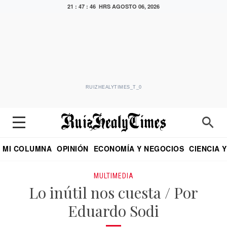
21 : 47 : 46 HRS
AGOSTO 06, 2026
RUIZHEALYTIMES_T_0
MI COLUMNA
OPINIÓN
ECONOMÍA Y NEGOCIOS
CIENCIA 
DIALOGO NOCTURNO
ECONOMISTA
EL UNIVERSAL
EDUARDO RUIZ HEALY EN FORMULA
PUEBLA
REFORMA
CRITERIO DE HI
MULTIMEDIA
Lo inútil nos cuesta / Por
Eduardo Sodi