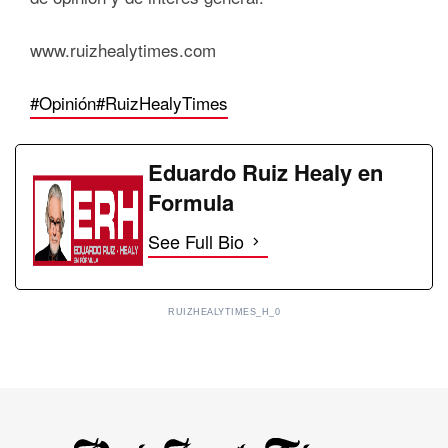
www.ruizhealytimes.com
#Opinión
#RuizHealyTimes
Eduardo Ruiz Healy en
Formula
See Full Bio
RUIZHEALYTIMES_H_0