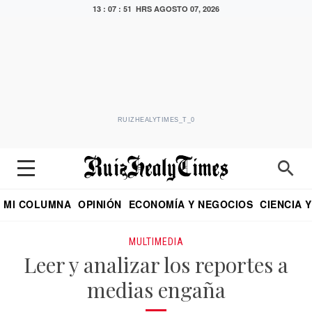
13 : 07 : 51 HRS
AGOSTO 07, 2026
RUIZHEALYTIMES_T_0
MI COLUMNA
OPINIÓN
ECONOMÍA Y NEGOCIOS
CIENCIA 
DIALOGO NOCTURNO
ECONOMISTA
EL UNIVERSAL
EDUARDO RUIZ HEALY EN FORMULA
PUEBLA
REFORMA
CRITERIO DE HI
MULTIMEDIA
Leer y analizar los reportes a
medias engaña