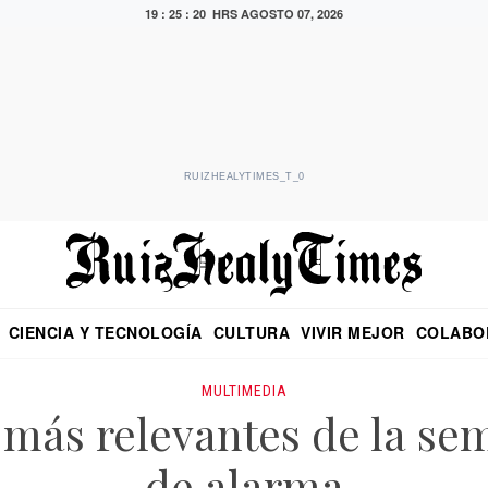
19 : 25 : 20 HRS
AGOSTO 07, 2026
RUIZHEALYTIMES_T_0
CIENCIA Y TECNOLOGÍA
CULTURA
VIVIR MEJOR
COLABO
NO
CRITERIO DE HIDALGO
EDUARDO RUIZ HEALY EN FORMULA
DIARIO DE CHIAPAS
PUEBLA
OPINIÓN
IMAGEN DE Z
EN EL ES
MULTIMEDIA
s más relevantes de la se
de alarma