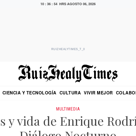
10 : 36 : 54 HRS
AGOSTO 06, 2026
RUIZHEALYTIMES_T_0
CIENCIA Y TECNOLOGÍA
CULTURA
VIVIR MEJOR
COLABO
NO
CRITERIO DE HIDALGO
EDUARDO RUIZ HEALY EN FORMULA
DIARIO DE CHIAPAS
PUEBLA
OPINIÓN
IMAGEN DE Z
EN EL ES
MULTIMEDIA
 y vida de Enrique Rod
Diálogo Nocturno