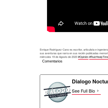
Enrique Rodríguez-Cano es escritor, articulista e ingenier
sus aventuras que narra en sus recién publicadas memori
miércoles 19 de Agosto de 2020
#Opinión
#RuizHealyTim
Comentarios
Dialogo Noctu
See Full Bio