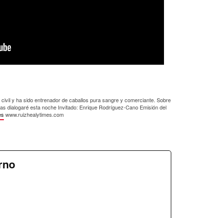
o civil y ha sido entrenador de caballos pura sangre y comerciante. Sobre
as dialogaré esta noche Invitado: Enrique Rodríguez-Cano Emisión del
es
www.ruizhealytimes.com
rno