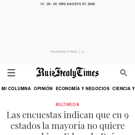
13 : 28 : 05 HRS
AGOSTO 07, 2026
RUIZHEALYTIMES_T_0
MI COLUMNA
OPINIÓN
ECONOMÍA Y NEGOCIOS
CIENCIA 
DIALOGO NOCTURNO
ECONOMISTA
EL UNIVERSAL
EDUARDO RUIZ HEALY EN FORMULA
PUEBLA
REFORMA
CRITERIO DE HI
MULTIMEDIA
Las encuestas indican que en 9
estados la mayoría no quiere