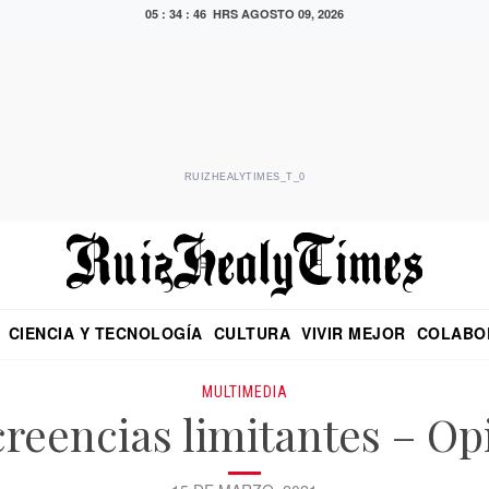
05 : 34 : 46 HRS
AGOSTO 09, 2026
RUIZHEALYTIMES_T_0
CIENCIA Y TECNOLOGÍA
CULTURA
VIVIR MEJOR
COLABO
NO
CRITERIO DE HIDALGO
EDUARDO RUIZ HEALY EN FORMULA
DIARIO DE CHIAPAS
PUEBLA
OPINIÓN
IMAGEN DE Z
EN EL ES
MULTIMEDIA
creencias limitantes – Op