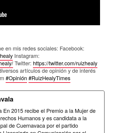
e en mis redes sociales: Facebook:
zhealy
Instagram:
healy/
Twitter:
https://twitter.com/ruizhealy
diversos artículos de opinión y de interés
com
#Opinión
#RuizHealyTimes
avala
 En 2015 recibe el Premio a la Mujer de
erechos Humanos y es candidata a la
pal de Cuernavaca por el partido
s Licenciada en Comunicación por el