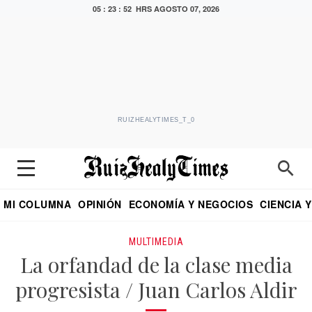
05 : 23 : 52 HRS
AGOSTO 07, 2026
RUIZHEALYTIMES_T_0
MI COLUMNA
OPINIÓN
ECONOMÍA Y NEGOCIOS
CIENCIA 
DIALOGO NOCTURNO
ECONOMISTA
EL UNIVERSAL
EDUARDO RUIZ HEALY EN FORMULA
PUEBLA
REFORMA
CRITERIO DE HI
MULTIMEDIA
La orfandad de la clase media
progresista / Juan Carlos Aldir