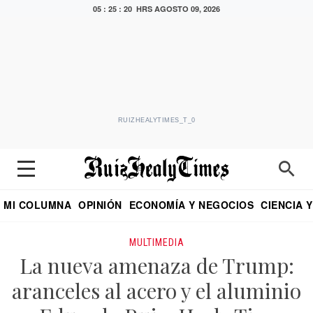
05 : 25 : 21 HRS
AGOSTO 09, 2026
RUIZHEALYTIMES_T_0
MI COLUMNA
OPINIÓN
ECONOMÍA Y NEGOCIOS
CIENCIA 
DIALOGO NOCTURNO
ECONOMISTA
EL UNIVERSAL
EDUARDO RUIZ HEALY EN FORMULA
PUEBLA
REFORMA
CRITERIO DE HI
MULTIMEDIA
La nueva amenaza de Trump:
aranceles al acero y el aluminio