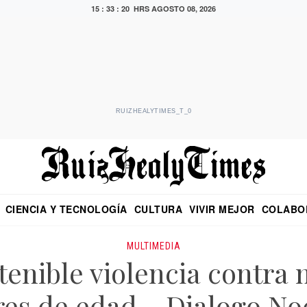
15 : 33 : 20 HRS
AGOSTO 08, 2026
RUIZHEALYTIMES_T_0
CIENCIA Y TECNOLOGÍA
CULTURA
VIVIR MEJOR
COLABO
NO
CRITERIO DE HIDALGO
EDUARDO RUIZ HEALY EN FORMULA
DIARIO DE CHIAPAS
PUEBLA
OPINIÓN
IMAGEN DE Z
EN EL ES
MULTIMEDIA
tenible violencia contra 
es de edad – Dialogo No