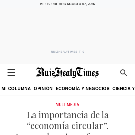
21 : 12 : 28 HRS
AGOSTO 07, 2026
RUIZHEALYTIMES_T_0
MI COLUMNA
OPINIÓN
ECONOMÍA Y NEGOCIOS
CIENCIA 
DIALOGO NOCTURNO
ECONOMISTA
EL UNIVERSAL
EDUARDO RUIZ HEALY EN FORMULA
PUEBLA
REFORMA
CRITERIO DE HI
MULTIMEDIA
La importancia de la
“economía circular”.