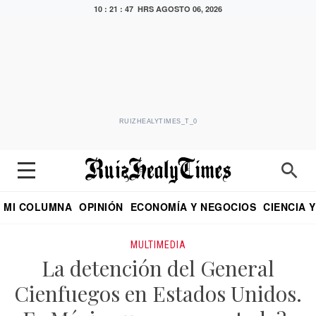
10 : 21 : 47 HRS
AGOSTO 06, 2026
RUIZHEALYTIMES_T_0
MI COLUMNA
OPINIÓN
ECONOMÍA Y NEGOCIOS
CIENCIA 
DIALOGO NOCTURNO
ECONOMISTA
EL UNIVERSAL
EDUARDO RUIZ HEALY EN FORMULA
PUEBLA
REFORMA
CRITERIO DE HI
MULTIMEDIA
La detención del General
Cienfuegos en Estados Unidos.