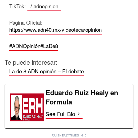
TikTok:
/ adnopinion
Página Oficial:
https://www.adn40.mx/videoteca/opinion
#ADNOpinión
#LaDe8
Te puede interesar:
La de 8 ADN opinión – El debate
Eduardo Ruiz Healy en
Formula
See Full Bio
RUIZHEALYTIMES_H_0