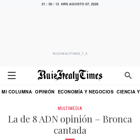
21 : 30 : 12 HRS
AGOSTO 07, 2026
RUIZHEALYTIMES_T_0
MI COLUMNA
OPINIÓN
ECONOMÍA Y NEGOCIOS
CIENCIA 
DIALOGO NOCTURNO
ECONOMISTA
EL UNIVERSAL
EDUARDO RUIZ HEALY EN FORMULA
PUEBLA
REFORMA
CRITERIO DE HI
MULTIMEDIA
La de 8 ADN opinión – Bronca
cantada