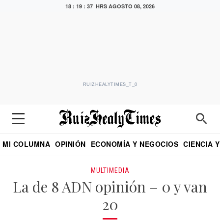
18 : 19 : 37 HRS
AGOSTO 08, 2026
RUIZHEALYTIMES_T_0
MI COLUMNA
OPINIÓN
ECONOMÍA Y NEGOCIOS
CIENCIA 
DIALOGO NOCTURNO
ECONOMISTA
EL UNIVERSAL
EDUARDO RUIZ HEALY EN FORMULA
PUEBLA
REFORMA
CRITERIO DE HI
MULTIMEDIA
La de 8 ADN opinión – 0 y van
20