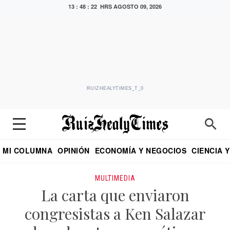
13 : 48 : 22 HRS
AGOSTO 09, 2026
RUIZHEALYTIMES_T_0
MI COLUMNA
OPINIÓN
ECONOMÍA Y NEGOCIOS
CIENCIA 
DIALOGO NOCTURNO
ECONOMISTA
EL UNIVERSAL
EDUARDO RUIZ HEALY EN FORMULA
PUEBLA
REFORMA
CRITERIO DE HI
MULTIMEDIA
La carta que enviaron
congresistas a Ken Salazar