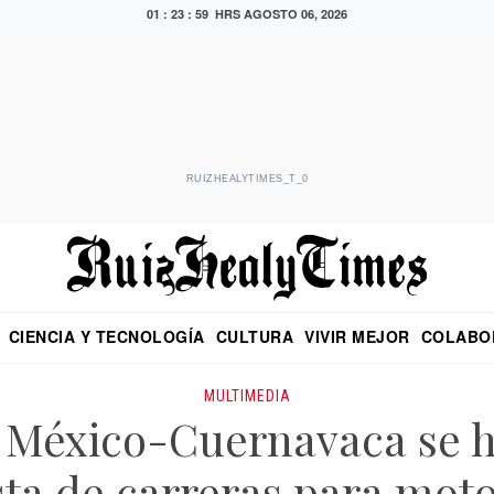
01 : 23 : 59 HRS
AGOSTO 06, 2026
RUIZHEALYTIMES_T_0
CIENCIA Y TECNOLOGÍA
CULTURA
VIVIR MEJOR
COLABO
NO
CRITERIO DE HIDALGO
EDUARDO RUIZ HEALY EN FORMULA
DIARIO DE CHIAPAS
PUEBLA
OPINIÓN
IMAGEN DE Z
EN EL ES
MULTIMEDIA
a México-Cuernavaca se h
ta de carreras para moto