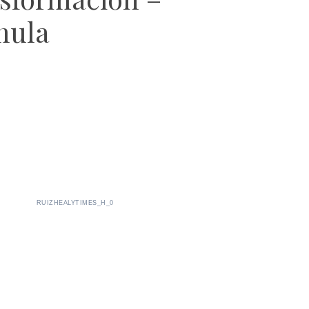
mula
RUIZHEALYTIMES_H_0