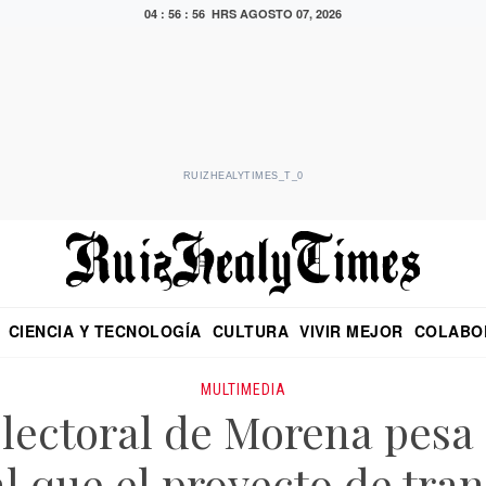
04 : 56 : 56 HRS
AGOSTO 07, 2026
RUIZHEALYTIMES_T_0
CIENCIA Y TECNOLOGÍA
CULTURA
VIVIR MEJOR
COLABO
NO
CRITERIO DE HIDALGO
EDUARDO RUIZ HEALY EN FORMULA
DIARIO DE CHIAPAS
PUEBLA
OPINIÓN
IMAGEN DE Z
EN EL ES
MULTIMEDIA
electoral de Morena pesa 
l que el proyecto de tra