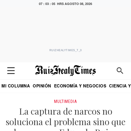
07 : 03 : 05 HRS
AGOSTO 08, 2026
RUIZHEALYTIMES_T_0
MI COLUMNA
OPINIÓN
ECONOMÍA Y NEGOCIOS
CIENCIA 
DIALOGO NOCTURNO
ECONOMISTA
EL UNIVERSAL
EDUARDO RUIZ HEALY EN FORMULA
PUEBLA
REFORMA
CRITERIO DE HI
MULTIMEDIA
La captura de narcos no
soluciona el problema sino que